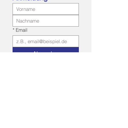
*
Email
Absenden
*
Ich möchte mich für den 
Newsletter anmelden
Haack Schadstoffsanierung GmbH
Nathoer Weg 44a
06868 Coswig OT Ragösen
Tel.:
034907 / 210 19
Fax: 034907 / 202 78